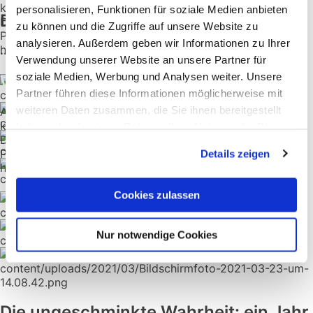
kommunikativen Gesamtauftritt betraut worden: vom
personalisieren, Funktionen für soziale Medien anbieten
Begeisternde Gastspiele:
Design für den Webauftritt über die Speisekarte bis zum
zu können und die Zugriffe auf unsere Website zu
Plakat für den großen Auftritt des Ensembles in der
analysieren. Außerdem geben wir Informationen zu Ihrer
historischen Essener Lichtburg.
... gaben „Ganze Kerle“ u. a. Mannsbilder
Verwendung unserer Website an unsere Partner für
soziale Medien, Werbung und Analysen weiter. Unsere
Webdesign für den schönen Schein
Partner führen diese Informationen möglicherweise mit
weiteren Daten zusammen, die Sie ihnen bereitgestellt
Auch für den Revue Palast sind wir mit dem
kommunikativen Gesamtauftritt betraut worden: vom
haben oder die sie im Rahmen Ihrer Nutzung der Dienste
Design für den Webauftritt über die Speisekarte bis zum
gesammelt haben.
Plakat für den großen Auftritt des Ensembles in der
Details zeigen
historischen Essener Lichtburg.
Cookies zulassen
Nur notwendige Cookies
Die ungeschminkte Wahrheit: ein Jahr