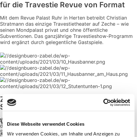
für die Travestie Revue von Format
Mit dem Revue Palast Ruhr in Herten betreibt Christian
Stratmann das einzige Travestietheater auf Zeche – wie
seinen Mondpalast privat und ohne öffentliche
Subventionen. Das ganzjährige Travestieshow-Programm
wird ergänzt durch gelegentliche Gastspiele.
Zum Anbeißen:
Stuten Tunten und „Ganze Kerle“
„Wer Stutenkerle mag, wird die Stuten Tunten lieben“,
Webdesign für den schönen Schein
Diese Webseite verwendet Cookies
dachten wir uns – und richtig: Die gingen weg wie warme
Semmeln!
Wir verwenden Cookies, um Inhalte und Anzeigen zu
Auch für den Revue Palast sind wir mit dem