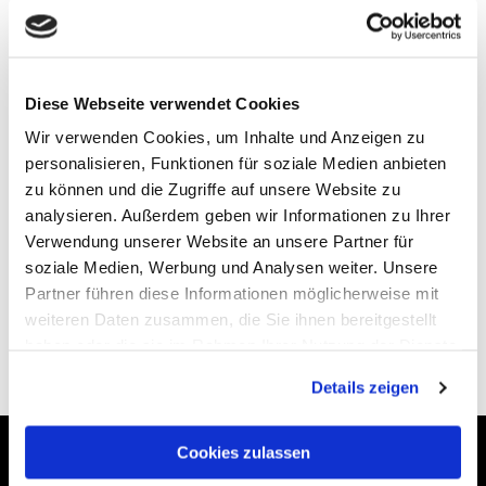
meine Kunden geliebt.“
Zino Davidoff (1906 – 94), schwz. Zigarrenhersteller sowj. Herkunft
Weil wir das ganz ähnlich sehen und unsere Kunden sehr
zufrieden mit dem sind, was sie von uns bekommen, dauern
Diese Webseite verwendet Cookies
unsere „Liebesbeziehungen“ meist viele Jahre.
Wir verwenden Cookies, um Inhalte und Anzeigen zu
Wir denken und handeln grundsätzlich partnerschaftlich,
personalisieren, Funktionen für soziale Medien anbieten
wirtschaftlich und lösungsorientiert im Sinne unserer
Auftraggeber. Das ist wahre Liebe.
zu können und die Zugriffe auf unsere Website zu
analysieren. Außerdem geben wir Informationen zu Ihrer
Hier im Revier sprechen wir lieber Klartext als Marketing-
Verwendung unserer Website an unsere Partner für
Denglisch. Deshalb versprechen wir, auch beim dollsten
soziale Medien, Werbung und Analysen weiter. Unsere
„Storytelling“ die Sprache Ihrer Zielgruppe zu sprechen.
Partner führen diese Informationen möglicherweise mit
Genug: Lang und grau ist der Weg der Theorie, schnell und
weiteren Daten zusammen, die Sie ihnen bereitgestellt
hell der durch Beispiele. Also: Einfach ein wenig durch
haben oder die sie im Rahmen Ihrer Nutzung der Dienste
unsere Werkproben aus der Praxis klicken, und Sie werden
sehen, wie wir ticken ...
gesammelt haben.
Details zeigen
Cookies zulassen