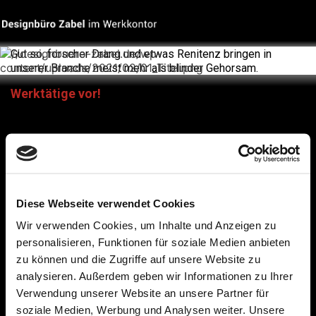
Wohl NEU und GIERIG,
hmm?
Gut so, forscher Drang und etwas Renitenz bringen in
unserer Branche meist mehr als blinder Gehorsam.
Werktätige vor!
Jede/r braucht Unterstützung – wir auch!
Wer gern mittun möchte, möge sich daher melden.
Aber nicht per Telefon, Bewerbungen bitte per E-Mail mit
Arbeitsproben.
Startseite
Diese Webseite verwendet Cookies
Agentur
Wir verwenden Cookies, um Inhalte und Anzeigen zu
Referenzen
personalisieren, Funktionen für soziale Medien anbieten
zu können und die Zugriffe auf unsere Website zu
Impressum
analysieren. Außerdem geben wir Informationen zu Ihrer
Verwendung unserer Website an unsere Partner für
Designbüro Zabel im Werkkontor
soziale Medien, Werbung und Analysen weiter. Unsere