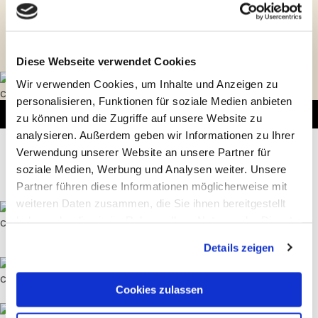
Aus dem tiefsten Kohlenpott: Grubentuch-Blauweiß!
In China haben die Bayern und das Oktoberfest
bereits ganze Arbeit dafür geleistet. Typisch
deutsch. Das nutzen wir aus! Me-Too auf Ruhrpott.
Diese Webseite verwendet Cookies
Wir verwenden Cookies, um Inhalte und Anzeigen zu
personalisieren, Funktionen für soziale Medien anbieten
zu können und die Zugriffe auf unsere Website zu
Die Location
analysieren. Außerdem geben wir Informationen zu Ihrer
20 – 30 qm lecker rustikales Franchise Small-
Verwendung unserer Website an unsere Partner für
Budget Idee in Grubentuch-Kultur goes China
soziale Medien, Werbung und Analysen weiter. Unsere
Partner führen diese Informationen möglicherweise mit
PoS bei Tag
weiteren Daten zusammen, die Sie ihnen bereitgestellt
haben oder die sie im Rahmen Ihrer Nutzung der Dienste
gesammelt haben.
Details zeigen
PoS bei Nacht
Cookies zulassen