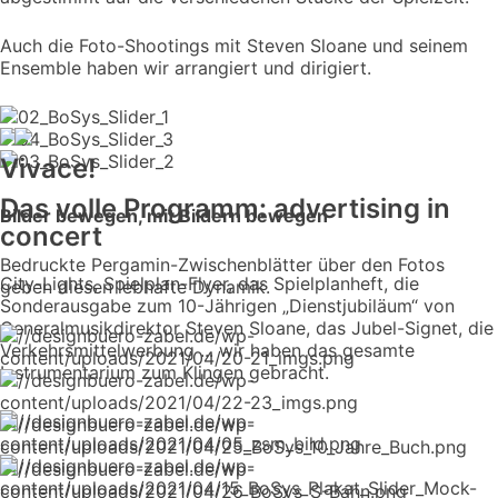
Auch die Foto-Shootings mit Steven Sloane und seinem
Ensemble haben wir arrangiert und dirigiert.
Vivace!
Das volle Programm: advertising in
Bilder bewegen, mit Bildern bewegen
concert
Bedruckte Pergamin-Zwischenblätter über den Fotos
City-Lights, Spielplan-Flyer, das Spielplanheft, die
geben diesen lebhafte Dynamik.
Sonderausgabe zum 10-Jährigen „Dienstjubiläum“ von
Generalmusikdirektor Steven Sloane, das Jubel-Signet, die
Verkehrsmittelwerbung ... wir haben das gesamte
Instrumentarium zum Klingen gebracht.