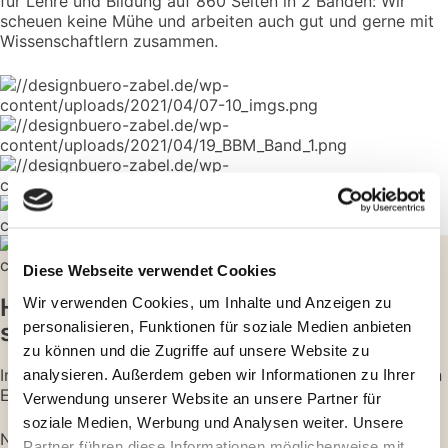
für Lehre und Bildung auf 860 Seiten in 2 Bänden: Wir
scheuen keine Mühe und arbeiten auch gut und gerne mit
Wissenschaftlern zusammen.
Diese Webseite verwendet Cookies
Wir verwenden Cookies, um Inhalte und Anzeigen zu
Harmonielehre der Werbung: So
personalisieren, Funktionen für soziale Medien anbieten
schön kann „Akkordarbeit“ sein
zu können und die Zugriffe auf unsere Website zu
analysieren. Außerdem geben wir Informationen zu Ihrer
In einem öffentlichen Teilnahmewettbewerb haben wir den
Etat für die Bochumer Symphoniker gewonnen.
Verwendung unserer Website an unsere Partner für
soziale Medien, Werbung und Analysen weiter. Unsere
Neben klassischen Werbeplakaten haben wir u. a.
Partner führen diese Informationen möglicherweise mit